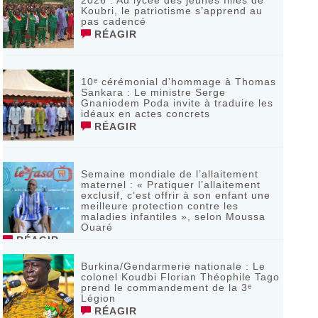
2026 : Au lycée des jeunes filles de
Koubri, le patriotisme s’apprend au
pas cadencé
RÉAGIR
10ᵉ cérémonial d’hommage à Thomas
Sankara : Le ministre Serge
Gnaniodem Poda invite à traduire les
idéaux en actes concrets
RÉAGIR
Semaine mondiale de l’allaitement
maternel : « Pratiquer l’allaitement
exclusif, c’est offrir à son enfant une
meilleure protection contre les
maladies infantiles », selon Moussa
Ouaré
RÉAGIR
Burkina/Gendarmerie nationale : Le
colonel Koudbi Florian Théophile Tago
prend le commandement de la 3ᵉ
Légion
RÉAGIR