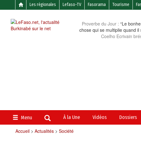
Les régionales
Lefaso-TV
Fasorama
Tourisme
Fa
Proverbe du Jour :
“Le bonheu
chose qui se multiplie quand il
Coelho Ecrivain brés
À la Une
Vidéos
Dossiers
Menu
Accueil
>
Actualités
>
Société