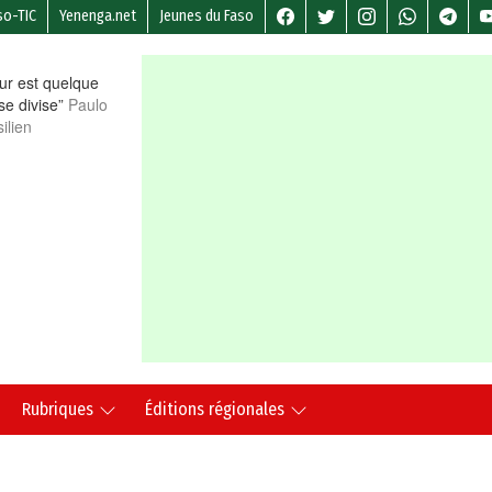
so-TIC
Yenenga.net
Jeunes du Faso
r est quelque
 se divise”
Paulo
ilien
Rubriques
Éditions régionales