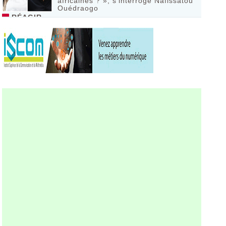
africaines ? », s’interroge Nafissatou
Ouédraogo
RÉAGIR