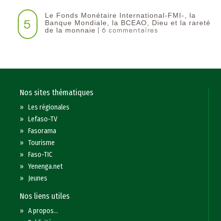
Le Fonds Monétaire International-FMI-, la
5
Banque Mondiale, la BCEAO, Dieu et la rareté
| 6 commentaires
de la monnaie
Nos sites thématiques
»
Les régionales
»
Lefaso-TV
»
Fasorama
»
Tourisme
»
Faso-TIC
»
Yenenga.net
»
Jeunes
Nos liens utiles
»
A propos...