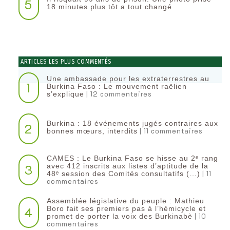
5
18 minutes plus tôt a tout changé
ARTICLES LES PLUS COMMENTÉS
Une ambassade pour les extraterrestres au
1
Burkina Faso : Le mouvement raëlien
| 12 commentaires
s’explique
Burkina : 18 événements jugés contraires aux
2
| 11 commentaires
bonnes mœurs, interdits
CAMES : Le Burkina Faso se hisse au 2ᵉ rang
3
avec 412 inscrits aux listes d’aptitude de la
| 11
48ᵉ session des Comités consultatifs (…)
commentaires
Assemblée législative du peuple : Mathieu
4
Boro fait ses premiers pas à l’hémicycle et
| 10
promet de porter la voix des Burkinabè
commentaires