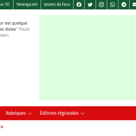
so-TIC
Yenenga.net
Jeunes du Faso
r est quelque
 se divise”
Paulo
ilien
Rubriques
Éditions régionales
ra