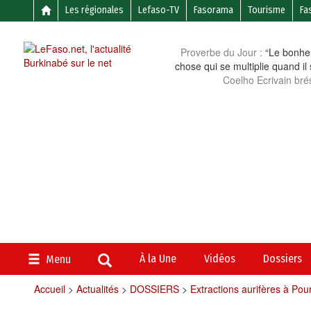
Les régionales
Lefaso-TV
Fasorama
Tourisme
Fa
Proverbe du Jour :
“Le bonheu
chose qui se multiplie quand il
Coelho Ecrivain brés
À la Une
Vidéos
Dossiers
Menu
Accueil
>
Actualités
>
DOSSIERS
>
Extractions aurifères à Pou