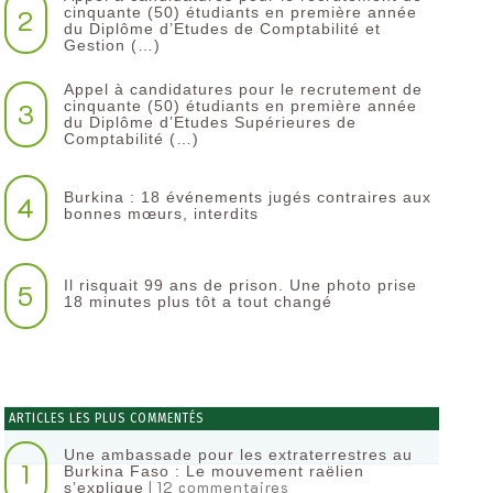
2
cinquante (50) étudiants en première année
du Diplôme d’Etudes de Comptabilité et
Gestion (…)
Appel à candidatures pour le recrutement de
3
cinquante (50) étudiants en première année
du Diplôme d’Etudes Supérieures de
Comptabilité (…)
Burkina : 18 événements jugés contraires aux
4
bonnes mœurs, interdits
Il risquait 99 ans de prison. Une photo prise
5
18 minutes plus tôt a tout changé
ARTICLES LES PLUS COMMENTÉS
Une ambassade pour les extraterrestres au
1
Burkina Faso : Le mouvement raëlien
| 12 commentaires
s’explique