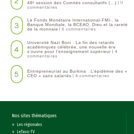
2
| 11
48ᵉ session des Comités consultatifs (…)
commentaires
Le Fonds Monétaire International-FMI-, la
3
Banque Mondiale, la BCEAO, Dieu et la rareté
| 6 commentaires
de la monnaie
Université Nazi Boni : La fin des retards
4
académiques célébrée, une nouvelle ère
| 4
s’ouvre pour l’enseignement supérieur
commentaires
Entrepreneuriat au Burkina : L’épidémie des «
5
| 4 commentaires
CEO » sans salariés
Nos sites thématiques
»
Les régionales
»
Lefaso-TV