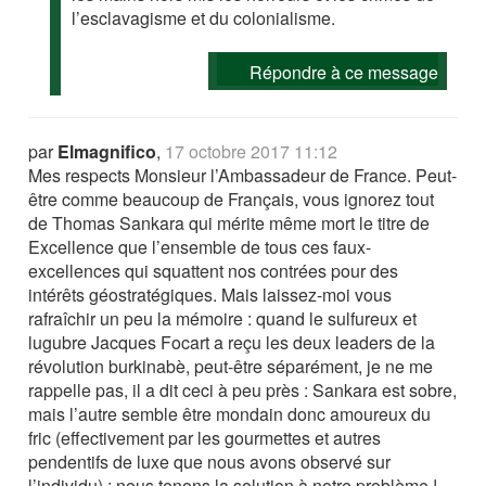
l’esclavagisme et du colonialisme.
Répondre à ce message
par
Elmagnifico
,
17 octobre 2017 11:12
Mes respects Monsieur l’Ambassadeur de France. Peut-
être comme beaucoup de Français, vous ignorez tout
de Thomas Sankara qui mérite même mort le titre de
Excellence que l’ensemble de tous ces faux-
excellences qui squattent nos contrées pour des
intérêts géostratégiques. Mais laissez-moi vous
rafraîchir un peu la mémoire : quand le sulfureux et
lugubre Jacques Focart a reçu les deux leaders de la
révolution burkinabè, peut-être séparément, je ne me
rappelle pas, il a dit ceci à peu près : Sankara est sobre,
mais l’autre semble être mondain donc amoureux du
fric (effectivement par les gourmettes et autres
pendentifs de luxe que nous avons observé sur
l’individu) ; nous tenons la solution à notre problème !