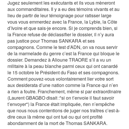
Jugez seulement les exécutants et ils vous mèneront
aux commanditaires. Il y a eu des témoins vivants et au
lieu de partir de leur témoignage pour ratisser large
vous vous emmerdez avec la France, la Lybie, la Côte
d’Ivoire et que sais-je encore. Si je comprends bien, si
la France refuse de déclassifier le dossier, il n’y aura
pas justice pour Thomas SANKARA et ses
compagnons. Comme le test d’ADN, on va nous servir
de la marmelade du genre c’est la France qui bloque le
dossier. Demandez à Alioune TRAORE s’il a vu un
militaire à la peau blanche parmi ceux qui ont canardé
le 15 octobre le Président du Faso et ses compagnons.
Comment pouvez-vous volontairement lier votre sort
aux desiderata d’une nation comme la France qui n’en
a rien a foutre. Franchement, même si par extraordinaire
(Laurent GBAGBO disait :"si on t’envoie il faut savoir
t’envoyer") la France était impliquée, rien n’empêche
que nous nous contentions de juger nos traîtres c’est-à-
dire ceux là même qui ont tué ou qui ont profité
abondamment de la mort de Thomas SANKARA.