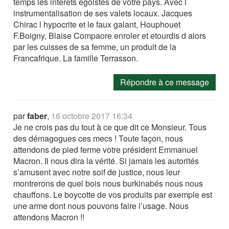
temps les interets egoistes de votre pays. Avec l
instrumentalisation de ses valets locaux. Jacques
Chirac l hypocrite et le faux galant, Houphouet
F.Boigny, Blaise Compaore enroler et etourdis d alors
par les cuisses de sa femme, un produit de la
Francafrique. La famille Terrasson.
Répondre à ce message
par
faber
,
16 octobre 2017 16:34
Je ne crois pas du tout à ce que dit ce Monsieur. Tous
des démagogues ces mecs ! Toute façon, nous
attendons de pied ferme votre président Emmanuel
Macron. Il nous dira la vérité. Si jamais les autorités
s’amusent avec notre soif de justice, nous leur
montrerons de quel bois nous burkinabés nous nous
chauffons. Le boycotte de vos produits par exemple est
une arme dont nous pouvons faire l’usage. Nous
attendons Macron !!