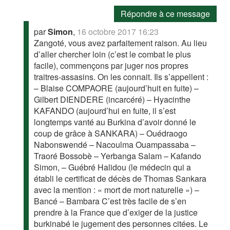
Répondre à ce message
par
Simon
,
16 octobre 2017 16:23
Zangoté, vous avez parfaitement raison. Au lieu
d’aller chercher loin (c’est le combat le plus
facile), commençons par juger nos propres
traitres-assasins. On les connait. Ils s’appellent :
– Blaise COMPAORE (aujourd’huit en fuite) –
Gilbert DIENDERE (incarcéré) – Hyacinthe
KAFANDO (aujourd’hui en fuite, il s’est
longtemps vanté au Burkina d’avoir donné le
coup de grâce à SANKARA) – Ouédraogo
Nabonswendé – Nacoulma Ouampassaba –
Traoré Bossobè – Yerbanga Salam – Kafando
Simon, – Guébré Halidou (le médecin qui a
établi le certificat de décès de Thomas Sankara
avec la mention : « mort de mort naturelle ») –
Bancé – Bambara C’est très facile de s’en
prendre à la France que d’exiger de la justice
burkinabé le jugement des personnes citées. Le