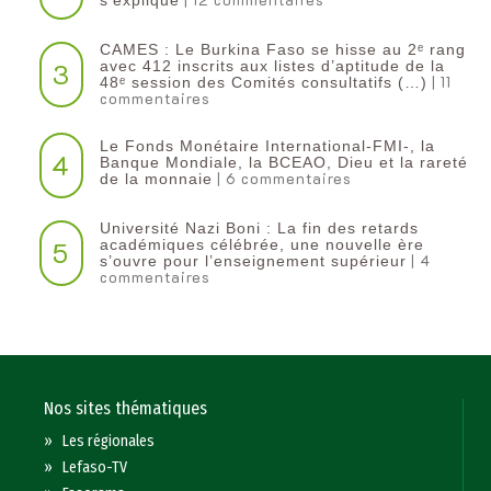
CAMES : Le Burkina Faso se hisse au 2ᵉ rang
3
avec 412 inscrits aux listes d’aptitude de la
| 11
48ᵉ session des Comités consultatifs (…)
commentaires
Le Fonds Monétaire International-FMI-, la
4
Banque Mondiale, la BCEAO, Dieu et la rareté
| 6 commentaires
de la monnaie
Université Nazi Boni : La fin des retards
5
académiques célébrée, une nouvelle ère
| 4
s’ouvre pour l’enseignement supérieur
commentaires
Nos sites thématiques
»
Les régionales
»
Lefaso-TV