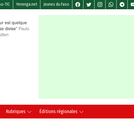
so-TIC
Yenenga.net
Jeunes du Faso
r est quelque
 se divise”
Paulo
ilien
Rubriques
Éditions régionales