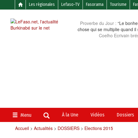
Les régionales
Lefaso-TV
Fasorama
Tourisme
Fa
Proverbe du Jour :
“Le bonheu
chose qui se multiplie quand il
Coelho Ecrivain brés
À la Une
Vidéos
Dossiers
Menu
Accueil
>
Actualités
>
DOSSIERS
>
Elections 2015