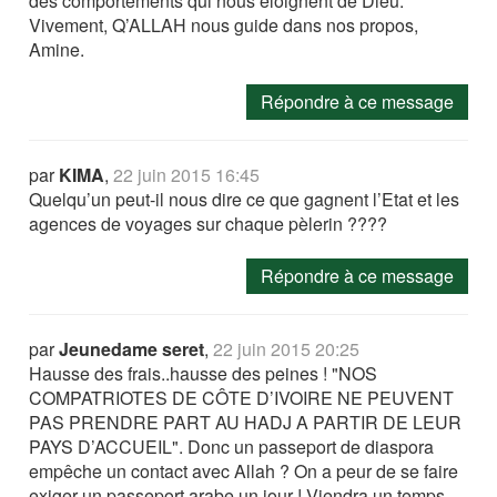
des comportements qui nous éloignent de Dieu.
Vivement, Q’ALLAH nous guide dans nos propos,
Amine.
Répondre à ce message
par
KIMA
,
22 juin 2015 16:45
Quelqu’un peut-il nous dire ce que gagnent l’Etat et les
agences de voyages sur chaque pèlerin ????
Répondre à ce message
par
Jeunedame seret
,
22 juin 2015 20:25
Hausse des frais..hausse des peines ! "NOS
COMPATRIOTES DE CÔTE D’IVOIRE NE PEUVENT
PAS PRENDRE PART AU HADJ A PARTIR DE LEUR
PAYS D’ACCUEIL". Donc un passeport de diaspora
empêche un contact avec Allah ? On a peur de se faire
exiger un passeport arabe un jour ! Viendra un temps