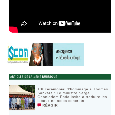
ARTICLES DE LA MÊME RUBRIQUE
10ᵉ cérémonial d’hommage à Thomas
Sankara : Le ministre Serge
Gnaniodem Poda invite à traduire les
idéaux en actes concrets
RÉAGIR