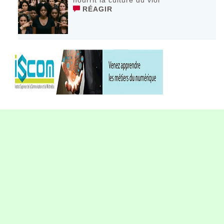
nourrit la culture du viol
RÉAGIR