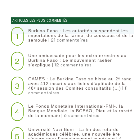
ARTICLES LES PLUS COMMENTÉS
Burkina Faso : Les autorités suspendent les
1
importations de la farine, du couscous et de la
| 21 commentaires
semoule
Une ambassade pour les extraterrestres au
2
Burkina Faso : Le mouvement raëlien
| 12 commentaires
s’explique
CAMES : Le Burkina Faso se hisse au 2ᵉ rang
3
avec 412 inscrits aux listes d’aptitude de la
| 11
48ᵉ session des Comités consultatifs (…)
commentaires
Le Fonds Monétaire International-FMI-, la
4
Banque Mondiale, la BCEAO, Dieu et la rareté
| 6 commentaires
de la monnaie
Université Nazi Boni : La fin des retards
5
académiques célébrée, une nouvelle ère
| 4
s’ouvre pour l’enseignement supérieur