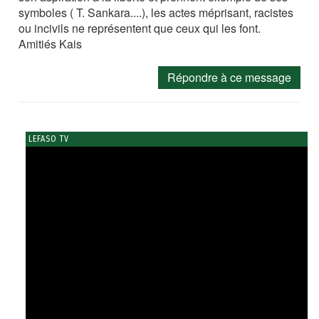
symboles ( T. Sankara....), les actes méprisant, racistes
ou incivils ne représentent que ceux qui les font.
Amitiés Kais
Répondre à ce message
LEFASO TV