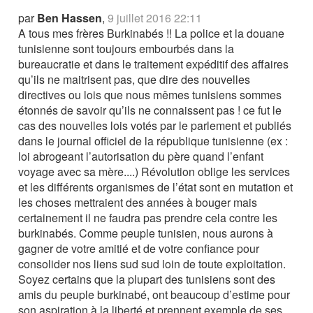
par
Ben Hassen
,
9 juillet 2016 22:11
A tous mes frères Burkinabés !! La police et la douane
tunisienne sont toujours embourbés dans la
bureaucratie et dans le traitement expéditif des affaires
qu’ils ne maitrisent pas, que dire des nouvelles
directives ou lois que nous mêmes tunisiens sommes
étonnés de savoir qu’ils ne connaissent pas ! ce fut le
cas des nouvelles lois votés par le parlement et publiés
dans le journal officiel de la république tunisienne (ex :
loi abrogeant l’autorisation du père quand l’enfant
voyage avec sa mère....) Révolution oblige les services
et les différents organismes de l’état sont en mutation et
les choses mettraient des années à bouger mais
certainement il ne faudra pas prendre cela contre les
burkinabés. Comme peuple tunisien, nous aurons à
gagner de votre amitié et de votre confiance pour
consolider nos liens sud sud loin de toute exploitation.
Soyez certains que la plupart des tunisiens sont des
amis du peuple burkinabé, ont beaucoup d’estime pour
son aspiration à la liberté et prennent exemple de ses