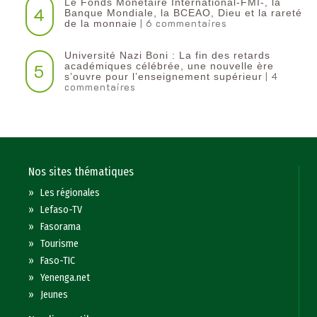
Le Fonds Monétaire International-FMI-, la
4
Banque Mondiale, la BCEAO, Dieu et la rareté
| 6 commentaires
de la monnaie
Université Nazi Boni : La fin des retards
5
académiques célébrée, une nouvelle ère
| 4
s’ouvre pour l’enseignement supérieur
commentaires
Nos sites thématiques
»
Les régionales
»
Lefaso-TV
»
Fasorama
»
Tourisme
»
Faso-TIC
»
Yenenga.net
»
Jeunes