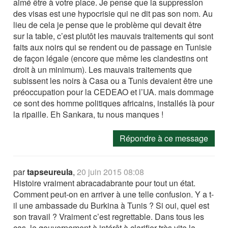
aimé être à votre place. Je pense que la suppression
des visas est une hypocrisie qui ne dit pas son nom. Au
lieu de cela je pense que le problème qui devait être
sur la table, c’est plutôt les mauvais traitements qui sont
faits aux noirs qui se rendent ou de passage en Tunisie
de façon légale (encore que même les clandestins ont
droit à un minimum). Les mauvais traitements que
subissent les noirs à Casa ou a Tunis devaient être une
préoccupation pour la CEDEAO et l’UA. mais dommage
ce sont des homme politiques africains, installés là pour
la ripaille. Eh Sankara, tu nous manques !
Répondre à ce message
par
tapseureula
,
20 juin 2015 08:08
Histoire vraiment abracadabrante pour tout un état.
Comment peut-on en arriver à une telle confusion. Y a t-
il une ambassade du Burkina à Tunis ? Si oui, quel est
son travail ? Vraiment c’est regrettable. Dans tous les
cas, le gouvernement à intérêt à clarifier très vite la