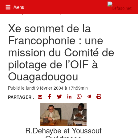
Accueil
>
Actualités
>
Documents
>
Sommet de la
Menu
Francophonie
>
Communiqués
Xe sommet de la
Francophonie : une
mission du Comité de
pilotage de l’OIF à
Ouagadougou
Publié le lundi 9 février 2004 à 17h59min
PARTAGER :
R.Dehaybe et Youssouf