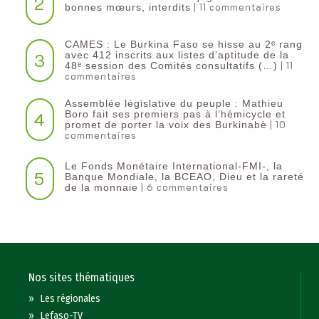
2
| 11 commentaires
bonnes mœurs, interdits
CAMES : Le Burkina Faso se hisse au 2ᵉ rang
3
avec 412 inscrits aux listes d’aptitude de la
| 11
48ᵉ session des Comités consultatifs (…)
commentaires
Assemblée législative du peuple : Mathieu
4
Boro fait ses premiers pas à l’hémicycle et
| 10
promet de porter la voix des Burkinabè
commentaires
Le Fonds Monétaire International-FMI-, la
5
Banque Mondiale, la BCEAO, Dieu et la rareté
| 6 commentaires
de la monnaie
Nos sites thématiques
»
Les régionales
»
Lefaso-TV