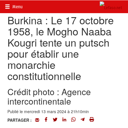
Accueil
>
Actualités
>
La page d’histoire du Burkina
Menu
Burkina : Le 17 octobre
1958, le Mogho Naaba
Kougri tente un putsch
pour établir une
monarchie
constitutionnelle
Crédit photo : Agence
intercontinentale
Publié le mercredi 13 mars 2024 à 21h10min
PARTAGER :