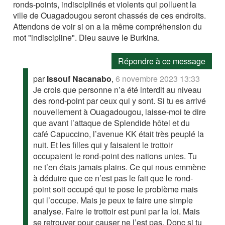
ronds-points, indisciplinés et violents qui polluent la
ville de Ouagadougou seront chassés de ces endroits.
Attendons de voir si on a la même compréhension du
mot "indiscipline". Dieu sauve le Burkina.
Répondre à ce message
par
Issouf Nacanabo
,
6 novembre 2023 13:33
Je crois que personne n’a été interdit au niveau
des rond-point par ceux qui y sont. Si tu es arrivé
nouvellement à Ouagadougou, laisse-moi te dire
que avant l’attaque de Splendide hôtel et du
café Capuccino, l’avenue KK était très peuplé la
nuit. Et les filles qui y faisaient le trottoir
occupaient le rond-point des nations unies. Tu
ne t’en étais jamais plains. Ce qui nous emmène
à déduire que ce n’est pas le fait que le rond-
point soit occupé qui te pose le problème mais
qui l’occupe. Mais je peux te faire une simple
analyse. Faire le trottoir est puni par la loi. Mais
se retrouver pour causer ne l’est pas. Donc si tu