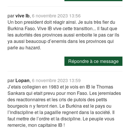
par
vive Ib
,
6 novembre 2023 13:56
Un bon president doit réagir ainsi. Je suis très fier du
Burkina Faso. Vive IB vive cette transition... il faut que
les autorités des provinces aussi emboite le pas car ils
ya aussi beaucoup d’enemis dans les provinces qui
parle au hazard.
Répondre à ce message
par
Lopan
,
6 novembre 2023 13:59
J’etais collegien en 1983 et je vois en IB le Thomas
Sankara qui etait prevu pour mon Faso. Les jeremiades
des reactionnaires et les cris de putois des petits
bourgeois n y feront rien. Le Burkina est le pays ou
l’indiscipline et la pagaille regnent dans la société. Il
faut mettre de l’ordre et la discipline. Le peuple vous
remercie, mon capitaine IB !