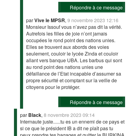
Répondre à ce message
par
Vive le MPSR
,
9 novembre 2023 12:16
Monsieur Issouf vous n’avez pas dit la vérité.
Autrefois les filles de joie n’ont jamais
occupées le rond point des nations unies.
Elles se trouvent aux abords des voies
seulement, couloir le lycée Zinda et couloir
allant vers banque UBA. Les barbus qui sont
au rond point des nations unies une
défaillance de l’Etat incapable d’assumer sa
propre sécurité et comptant sur la veille de
citoyens pour le protéger.
Répondre à ce message
par
Black
,
8 novembre 2023 09:14
Internaute juste......tu es un ennemi de ce pays et
si ce que le président IB a dit ne plaît pas tu
peux prendre tes bagages et quitter le BURKINA