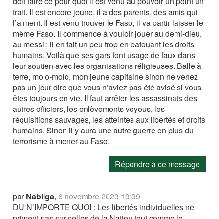
doit faire ce pour quoi il est venu au pouvoir un point un
trait. Il est encore jeune, il a des parents, des amis qui
l’aiment. Il est venu trouver le Faso, il va partir laisser le
même Faso. Il commence à vouloir jouer au demi-dieu,
au messi ; il en fait un peu trop en bafouant les droits
humains. Voilà que ses gars font usage de faux dans
leur soutien avec les organisations réligieuses. Balle à
terre, molo-molo, mon jeune capitaine sinon ne venez
pas un jour dire que vous n’aviez pas été avisé si vous
êtes toujours en vie. Il faut arrêter les assassinats des
autres officiers, les enlèvements voyous, les
réquisitions sauvages, les atteintes aux libertés et droits
humains. Sinon il y aura une autre guerre en plus du
terrorisme à mener au Faso.
Répondre à ce message
par
Nabiiga
,
6 novembre 2023 13:39
DU N’IMPORTE QUOI : Les libertés individuelles ne
priment pas sur celles de la Nation tout comme le