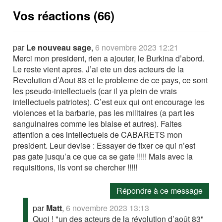
Vos réactions (66)
par
Le nouveau sage
,
6 novembre 2023 12:21
Merci mon president, rien a ajouter, le Burkina d’abord.
Le reste vient apres. J’ai ete un des acteurs de la
Revolution d’Aout 83 et le probleme de ce pays, ce sont
les pseudo-intellectuels (car il ya plein de vrais
intellectuels patriotes). C’est eux qui ont encourage les
violences et la barbarie, pas les militaires (a part les
sanguinaires comme les blaise et autres). Faites
attention a ces intellectuels de CABARETS mon
president. Leur devise : Essayer de fixer ce qui n’est
pas gate jusqu’a ce que ca se gate !!!!! Mais avec la
requisitions, ils vont se chercher !!!!!
Répondre à ce message
par
Matt
,
6 novembre 2023 13:13
Quoi ! "un des acteurs de la révolution d’août 83"