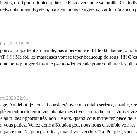
illeurs, qu’il pourrait bien quitter le Faso avec toute sa famille. Cet in
actuels, notamment Kyelem, mais en moins dangereux, car lui n’a aucun 
bre 2023 18:29
uvoir appartient au peuple, pas a personne et IB le dit chaque jour. Si tu
!!! Ma foi, les masseuses vont se taper beaucoup de sous !!!!! C’est 
coute nous plonger dans une pseudo-democratie pour continuer les pillage
re 2023 22:01
e, Au début, je vous ai considéré avec un certain sérieux, ensuite, vos
lètement perdu entre vos phantasmes et vos contradictions. Vous vivez a
e au fil des opportunités, non ? Alors, quand vous m’invitez place de la
i vous parlez. Venez donc à Koudougou, nous irons ensemble voir les PD
in, parce que j’ai peur), au final, quand vous écrirez "Le Peuple", vous 