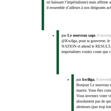
en haïssant l’impérialisme) mais affirme a
il ressemble d’ailleurs à nos dirigeants 
par
Le nouveau sage
,
8 novem
@Kwilga, pour ta gouverne, le po
NATION et attend le RESULTAT !!
imperialistes voulez coute que 
par
kwiliga
,
8 novemb
Bonjour Le nouveau sag
marrer. Vous êtes comp
Vous inventez votre vi
absolument pas de quo
alentours (pas trop lo