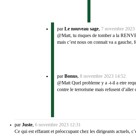
par
Le nouveau sage
,
7 novembre 2023
@Matt, tu risques de tomber a la RENVERS
mais c’est nous on connait va a gauche, fo
par
Bonus
,
8 novembre 2023 14:52
@Matt Quel probleme y a -t-il a etre requi
contre le terrorisme mais refusent d’aller c
par
Juste
,
6 novembre 2023 12:31
Ce qui est effarant et préoccupant chez les dirigeants actuels, c’e