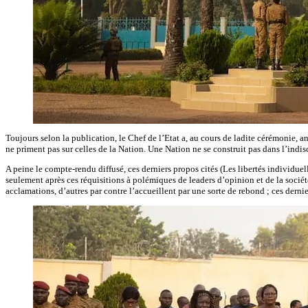
Toujours selon la publication, le Chef de l’Etat a, au cours de ladite cérémonie, 
ne priment pas sur celles de la Nation. Une Nation ne se construit pas dans l’indis
A peine le compte-rendu diffusé, ces derniers propos cités (Les libertés individuel
seulement après ces réquisitions à polémiques de leaders d’opinion et de la société
acclamations, d’autres par contre l’accueillent par une sorte de rebond ; ces dern