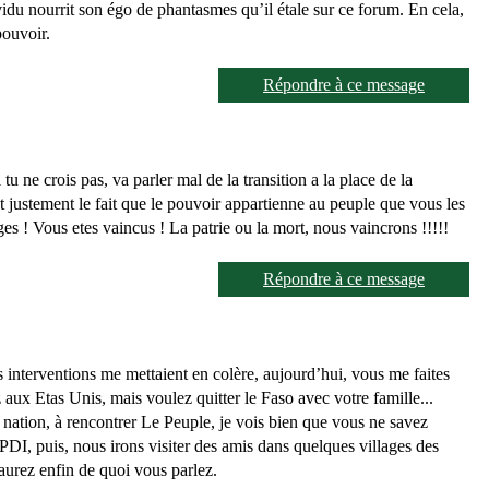
dividu nourrit son égo de phantasmes qu’il étale sur ce forum. En cela,
pouvoir.
Répondre à ce message
 ne crois pas, va parler mal de la transition a la place de la
justement le fait que le pouvoir appartienne au peuple que vous les
s ! Vous etes vaincus ! La patrie ou la mort, nous vaincrons !!!!!
Répondre à ce message
 interventions me mettaient en colère, aujourd’hui, vous me faites
ux Etas Unis, mais voulez quitter le Faso avec votre famille...
 nation, à rencontrer Le Peuple, je vois bien que vous ne savez
I, puis, nous irons visiter des amis dans quelques villages des
saurez enfin de quoi vous parlez.