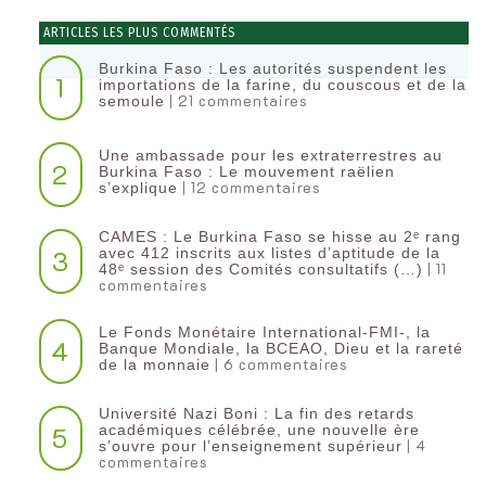
ARTICLES LES PLUS COMMENTÉS
Burkina Faso : Les autorités suspendent les
1
importations de la farine, du couscous et de la
| 21 commentaires
semoule
Une ambassade pour les extraterrestres au
2
Burkina Faso : Le mouvement raëlien
| 12 commentaires
s’explique
CAMES : Le Burkina Faso se hisse au 2ᵉ rang
3
avec 412 inscrits aux listes d’aptitude de la
| 11
48ᵉ session des Comités consultatifs (…)
commentaires
Le Fonds Monétaire International-FMI-, la
4
Banque Mondiale, la BCEAO, Dieu et la rareté
| 6 commentaires
de la monnaie
Université Nazi Boni : La fin des retards
5
académiques célébrée, une nouvelle ère
| 4
s’ouvre pour l’enseignement supérieur
commentaires