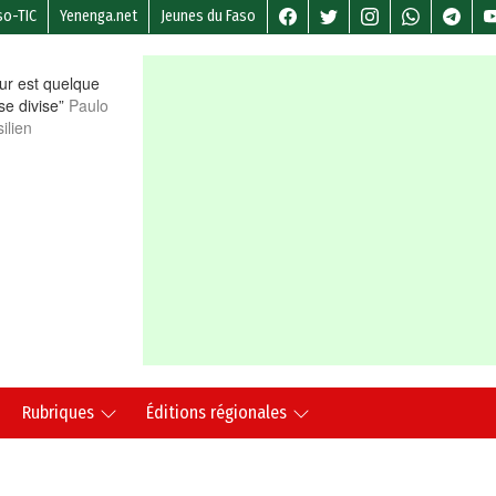
so-TIC
Yenenga.net
Jeunes du Faso
r est quelque
 se divise”
Paulo
ilien
Rubriques
Éditions régionales