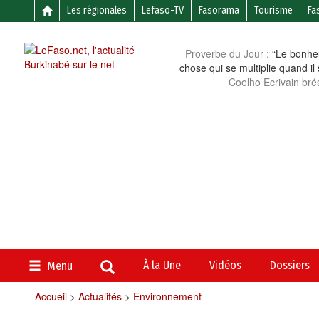
Les régionales
Lefaso-TV
Fasorama
Tourisme
Fa
Proverbe du Jour :
“Le bonheu
chose qui se multiplie quand il
Coelho Ecrivain brés
À la Une
Vidéos
Dossiers
Menu
Accueil
>
Actualités
>
Environnement