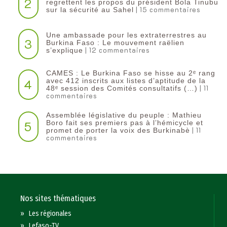
2
regrettent les propos du président Bola Tinubu
| 15 commentaires
sur la sécurité au Sahel
Une ambassade pour les extraterrestres au
3
Burkina Faso : Le mouvement raëlien
| 12 commentaires
s’explique
CAMES : Le Burkina Faso se hisse au 2ᵉ rang
4
avec 412 inscrits aux listes d’aptitude de la
| 11
48ᵉ session des Comités consultatifs (…)
commentaires
Assemblée législative du peuple : Mathieu
5
Boro fait ses premiers pas à l’hémicycle et
| 11
promet de porter la voix des Burkinabè
commentaires
Nos sites thématiques
»
Les régionales
»
Lefaso-TV