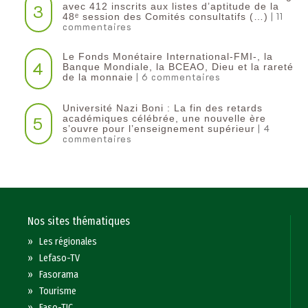
3
avec 412 inscrits aux listes d’aptitude de la
| 11
48ᵉ session des Comités consultatifs (…)
commentaires
Le Fonds Monétaire International-FMI-, la
4
Banque Mondiale, la BCEAO, Dieu et la rareté
| 6 commentaires
de la monnaie
Université Nazi Boni : La fin des retards
5
académiques célébrée, une nouvelle ère
| 4
s’ouvre pour l’enseignement supérieur
commentaires
Nos sites thématiques
»
Les régionales
»
Lefaso-TV
»
Fasorama
»
Tourisme
»
Faso-TIC