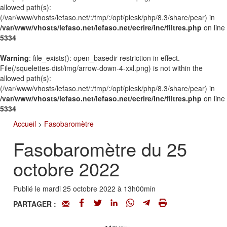
allowed path(s):
(/var/www/vhosts/lefaso.net/:/tmp/:/opt/plesk/php/8.3/share/pear) in
/var/www/vhosts/lefaso.net/lefaso.net/ecrire/inc/filtres.php
on line
5334
Warning
: file_exists(): open_basedir restriction in effect.
File(/squelettes-dist/img/arrow-down-4-xxl.png) is not within the
allowed path(s):
(/var/www/vhosts/lefaso.net/:/tmp/:/opt/plesk/php/8.3/share/pear) in
/var/www/vhosts/lefaso.net/lefaso.net/ecrire/inc/filtres.php
on line
5334
Accueil
>
Fasobaromètre
Fasobaromètre du 25
octobre 2022
Publié le mardi 25 octobre 2022 à 13h00min
PARTAGER :