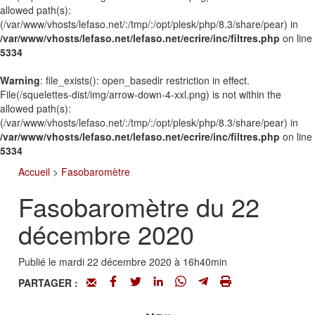
allowed path(s):
(/var/www/vhosts/lefaso.net/:/tmp/:/opt/plesk/php/8.3/share/pear) in
/var/www/vhosts/lefaso.net/lefaso.net/ecrire/inc/filtres.php
on line
5334
Warning
: file_exists(): open_basedir restriction in effect.
File(/squelettes-dist/img/arrow-down-4-xxl.png) is not within the
allowed path(s):
(/var/www/vhosts/lefaso.net/:/tmp/:/opt/plesk/php/8.3/share/pear) in
/var/www/vhosts/lefaso.net/lefaso.net/ecrire/inc/filtres.php
on line
5334
Accueil
>
Fasobaromètre
Fasobaromètre du 22
décembre 2020
Publié le mardi 22 décembre 2020 à 16h40min
PARTAGER :