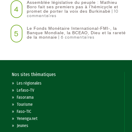
Assemblée législative du peuple : Mathieu
4
Boro fait ses premiers pas à l’hémicycle et
| 10
promet de porter la voix des Burkinabè
commentaires
Le Fonds Monétaire International-FMI-, la
5
Banque Mondiale, la BCEAO, Dieu et la rareté
| 6 commentaires
de la monnaie
Nos sites thématiques
»
Les régionales
»
Lefaso-TV
»
Fasorama
»
Tourisme
»
Faso-TIC
»
Yenenga.net
»
Jeunes