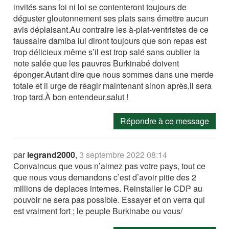
invités sans foi ni loi se contenteront toujours de
déguster gloutonnement ses plats sans émettre aucun
avis déplaisant.Au contraire les à-plat-ventristes de ce
faussaire damiba lui diront toujours que son repas est
trop délicieux même s’il est trop salé sans oublier la
note salée que les pauvres Burkinabé doivent
éponger.Autant dire que nous sommes dans une merde
totale et il urge de réagir maintenant sinon après,il sera
trop tard.À bon entendeur,salut !
Répondre à ce message
par
legrand2000
,
3 septembre 2022 08:14
Convaincus que vous n’aimez pas votre pays, tout ce
que nous vous demandons c’est d’avoir pitie des 2
millions de deplaces internes. Reinstaller le CDP au
pouvoir ne sera pas possible. Essayer et on verra qui
est vraiment fort ; le peuple Burkinabe ou vous/