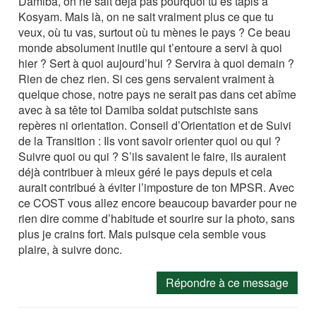
Damiba, on ne sait déjà pas pourquoi tu es tapis à
Kosyam. Mais là, on ne sait vraiment plus ce que tu
veux, où tu vas, surtout où tu mènes le pays ? Ce beau
monde absolument inutile qui t’entoure a servi à quoi
hier ? Sert à quoi aujourd’hui ? Servira à quoi demain ?
Rien de chez rien. Si ces gens servaient vraiment à
quelque chose, notre pays ne serait pas dans cet abîme
avec à sa tête toi Damiba soldat putschiste sans
repères ni orientation. Conseil d’Orientation et de Suivi
de la Transition : Ils vont savoir orienter quoi ou qui ?
Suivre quoi ou qui ? S’ils savaient le faire, ils auraient
déjà contribuer à mieux géré le pays depuis et cela
aurait contribué à éviter l’imposture de ton MPSR. Avec
ce COST vous allez encore beaucoup bavarder pour ne
rien dire comme d’habitude et sourire sur la photo, sans
plus je crains fort. Mais puisque cela semble vous
plaire, à suivre donc.
Répondre à ce message