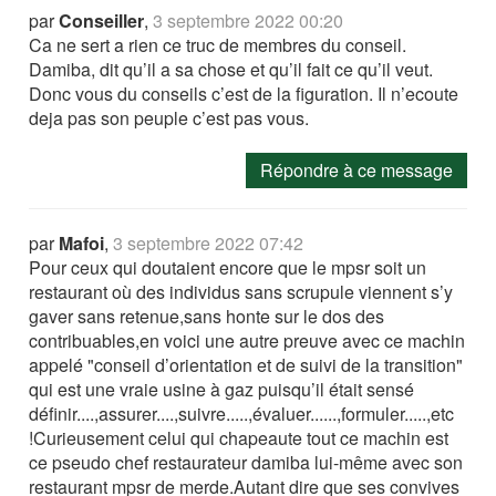
par
Conseiller
,
3 septembre 2022 00:20
Ca ne sert a rien ce truc de membres du conseil.
Damiba, dit qu’il a sa chose et qu’il fait ce qu’il veut.
Donc vous du conseils c’est de la figuration. Il n’ecoute
deja pas son peuple c’est pas vous.
Répondre à ce message
par
Mafoi
,
3 septembre 2022 07:42
Pour ceux qui doutaient encore que le mpsr soit un
restaurant où des individus sans scrupule viennent s’y
gaver sans retenue,sans honte sur le dos des
contribuables,en voici une autre preuve avec ce machin
appelé "conseil d’orientation et de suivi de la transition"
qui est une vraie usine à gaz puisqu’il était sensé
définir....,assurer....,suivre.....,évaluer......,formuler.....,etc
!Curieusement celui qui chapeaute tout ce machin est
ce pseudo chef restaurateur damiba lui-même avec son
restaurant mpsr de merde.Autant dire que ses convives