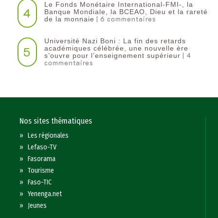
Le Fonds Monétaire International-FMI-, la
4
Banque Mondiale, la BCEAO, Dieu et la rareté
| 6 commentaires
de la monnaie
Université Nazi Boni : La fin des retards
5
académiques célébrée, une nouvelle ère
| 4
s’ouvre pour l’enseignement supérieur
commentaires
Nos sites thématiques
»
Les régionales
»
Lefaso-TV
»
Fasorama
»
Tourisme
»
Faso-TIC
»
Yenenga.net
»
Jeunes