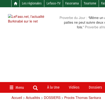
Les régionales
Lefaso-TV
Fasorama
Tourisme
Fa
Proverbe du Jour :
“Même un a
pattes ne peut suivre deux 
fois.”
Proverbe afri
À la Une
Vidéos
Dossiers
Menu
Accueil
>
Actualités
>
DOSSIERS
>
Procès Thomas Sankara