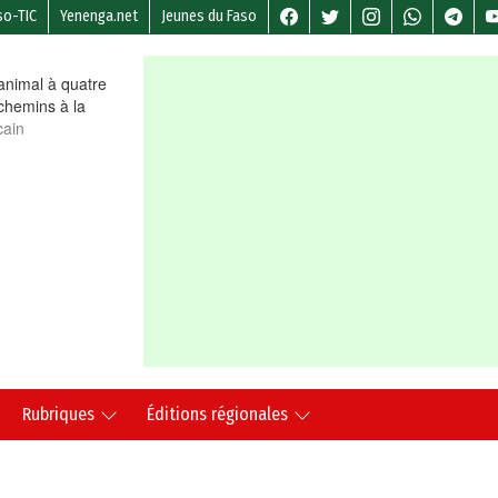
so-TIC
Yenenga.net
Jeunes du Faso
nimal à quatre
chemins à la
cain
Rubriques
Éditions régionales