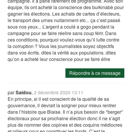
campagne. Il a parlé rarement de programme. Avec son
équipe, ils ont acheté la conscience des burkinabè pour
gagner les élections. Les achats de cartes d’électeurs,
le transport des urnes nuitamment etc... ça c’est passé
sous nos yeux... L’argent a coulé a gogo pendant la
campagne pour se faire réelire sans coup férir. Dans
ces conditions, pourquoi voulez-vous qu’il lutte contre
la corruption ? Vous les journalistes soyez objectifs
dans vos écrits. dites la vérité aux populations. dites
qu’on a acheté leur conscience pour se faire élire
Répondre à ce message
par
Saidou
,
2 décembre 2020 13:11
En principe, si il est conscient de la qualité de sa
gouvernance, il devrait la soigner pour mieux rentrer
dans l’histoire que Blaise. Il n’a plus besoin de "berger"
électoraux pour sa prochaine élection donc il ne s’agit
plus de nommer des copines et des coquins médiocres
et pilleurs pour en constituer les fonds. C’est le