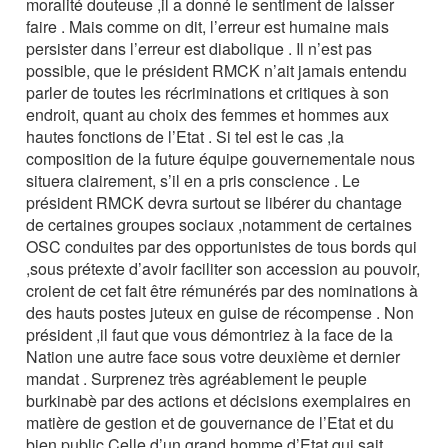
moralité douteuse ,il a donné le sentiment de laisser
faire . Mais comme on dit, l’erreur est humaine mais
persister dans l’erreur est diabolique . Il n’est pas
possible, que le président RMCK n’ait jamais entendu
parler de toutes les récriminations et critiques à son
endroit, quant au choix des femmes et hommes aux
hautes fonctions de l’Etat . Si tel est le cas ,la
composition de la future équipe gouvernementale nous
situera clairement, s’il en a pris conscience . Le
président RMCK devra surtout se libérer du chantage
de certaines groupes sociaux ,notamment de certaines
OSC conduites par des opportunistes de tous bords qui
,sous prétexte d’avoir faciliter son accession au pouvoir,
croient de cet fait être rémunérés par des nominations à
des hauts postes juteux en guise de récompense . Non
président ,il faut que vous démontriez à la face de la
Nation une autre face sous votre deuxième et dernier
mandat . Surprenez très agréablement le peuple
burkinabè par des actions et décisions exemplaires en
matière de gestion et de gouvernance de l’Etat et du
bien public Celle d’un grand homme d’Etat qui sait