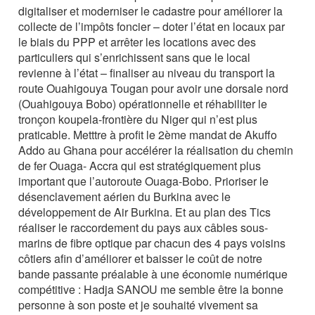
digitaliser et moderniser le cadastre pour améliorer la
collecte de l’impôts foncier – doter l’état en locaux par
le biais du PPP et arrêter les locations avec des
particuliers qui s’enrichissent sans que le local
revienne à l’état – finaliser au niveau du transport la
route Ouahigouya Tougan pour avoir une dorsale nord
(Ouahigouya Bobo) opérationnelle et réhabiliter le
tronçon koupela-frontière du Niger qui n’est plus
praticable. Metttre à profit le 2ème mandat de Akuffo
Addo au Ghana pour accélérer la réalisation du chemin
de fer Ouaga- Accra qui est stratégiquement plus
important que l’autoroute Ouaga-Bobo. Prioriser le
désenclavement aérien du Burkina avec le
développement de Air Burkina. Et au plan des Tics
réaliser le raccordement du pays aux câbles sous-
marins de fibre optique par chacun des 4 pays voisins
côtiers afin d’améliorer et baisser le coût de notre
bande passante préalable à une économie numérique
compétitive : Hadja SANOU me semble être la bonne
personne à son poste et je souhaité vivement sa