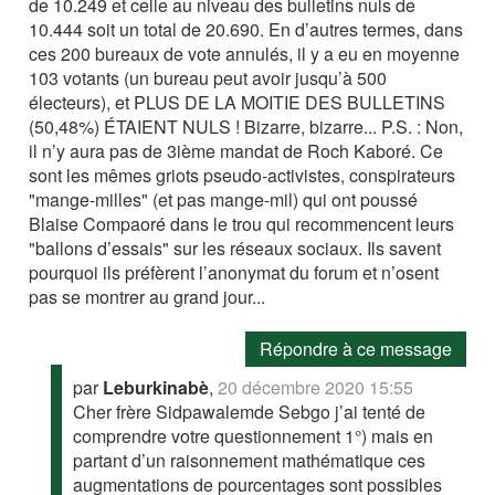
de 10.249 et celle au niveau des bulletins nuls de
10.444 soit un total de 20.690. En d’autres termes, dans
ces 200 bureaux de vote annulés, il y a eu en moyenne
103 votants (un bureau peut avoir jusqu’à 500
électeurs), et PLUS DE LA MOITIE DES BULLETINS
(50,48%) ÉTAIENT NULS ! Bizarre, bizarre... P.S. : Non,
il n’y aura pas de 3ième mandat de Roch Kaboré. Ce
sont les mêmes griots pseudo-activistes, conspirateurs
"mange-milles" (et pas mange-mil) qui ont poussé
Blaise Compaoré dans le trou qui recommencent leurs
"ballons d’essais" sur les réseaux sociaux. Ils savent
pourquoi ils préfèrent l’anonymat du forum et n’osent
pas se montrer au grand jour...
Répondre à ce message
par
Leburkinabè
,
20 décembre 2020 15:55
Cher frère Sidpawalemde Sebgo j’ai tenté de
comprendre votre questionnement 1°) mais en
partant d’un raisonnement mathématique ces
augmentations de pourcentages sont possibles