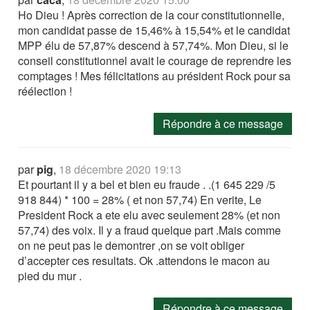
Ho Dieu ! Après correction de la cour constitutionnelle,
mon candidat passe de 15,46% à 15,54% et le candidat
MPP élu de 57,87% descend à 57,74%. Mon Dieu, si le
conseil constitutionnel avait le courage de reprendre les
comptages ! Mes félicitations au président Rock pour sa
réélection !
Répondre à ce message
par
pig
,
18 décembre 2020 19:13
Et pourtant il y a bel et bien eu fraude . .(1 645 229 /5
918 844) * 100 = 28% ( et non 57,74) En verite, Le
President Rock a ete elu avec seulement 28% (et non
57,74) des voix. Il y a fraud quelque part .Mais comme
on ne peut pas le demontrer ,on se voit obliger
d’accepter ces resultats. Ok .attendons le macon au
pied du mur .
Répondre à ce message