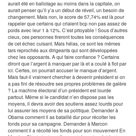
aurait été en ballotage au moins dans la capitale, on
aurait penser qu’il y’a un début de réveil, un besoin de
changement. Mais non, le score de 57,74% est là pour
rappeler que certains qui criaient bcp non pas assez de
poids avec leur 1 à 12%. C’est pitoyable ! Sous d’autres
cieux, ces personnes tireront toutes les conséquences
de cet échec cuisant. Mais hélas, ce sont les mêmes
tars reprochés aux dirigeants qui sont développées
chez les opposants. A qui faire confiance ? Certains
diront que l’argent à manquer par là et a coulé à flot par
ici. Certes, on pourrait accuser le manque d’argent.
Mais faut-il vraiment chercher à devenir président si on
a pas fini de résoudre ses propres problèmes de galère
? La machine électoral d’un président est lourde
partout. Même si le candidat n’en dispose pas les
moyens, il devra avoir des soutiens assez lourds pour
lui assurer les moyens de sa politique. Demander à
Obama comment il as bataillé dur pour récolter les
fonds pour sa campagne. Demander à Marcon
comment il a récolté les fonds pour son mouvement En