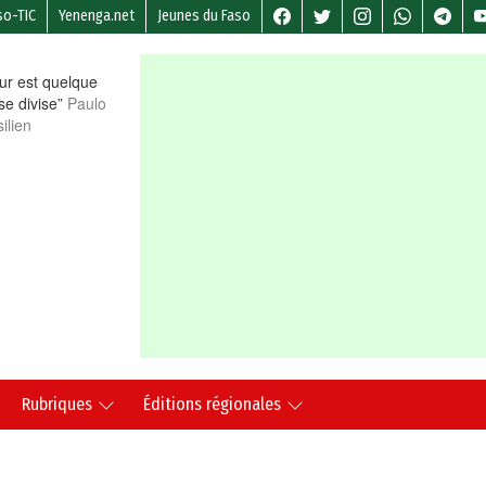
so-TIC
Yenenga.net
Jeunes du Faso
r est quelque
 se divise”
Paulo
ilien
Rubriques
Éditions régionales