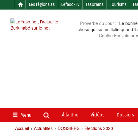
Les régionales
Lefaso-TV
Fasorama
Tourisme
Fa
Proverbe du Jour :
“Le bonheu
chose qui se multiplie quand il
Coelho Ecrivain brés
À la Une
Vidéos
Dossiers
Menu
Accueil
>
Actualités
>
DOSSIERS
>
Élections 2020