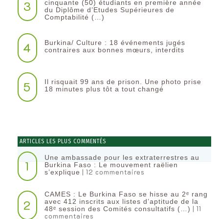
3
cinquante (50) étudiants en première année
du Diplôme d’Etudes Supérieures de
Comptabilité (…)
Burkina/ Culture : 18 événements jugés
4
contraires aux bonnes mœurs, interdits
Il risquait 99 ans de prison. Une photo prise
5
18 minutes plus tôt a tout changé
ARTICLES LES PLUS COMMENTÉS
Une ambassade pour les extraterrestres au
1
Burkina Faso : Le mouvement raëlien
| 12 commentaires
s’explique
CAMES : Le Burkina Faso se hisse au 2ᵉ rang
2
avec 412 inscrits aux listes d’aptitude de la
| 11
48ᵉ session des Comités consultatifs (…)
commentaires