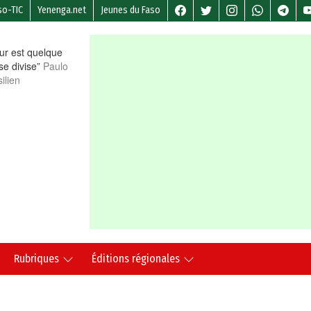
so-TIC
Yenenga.net
Jeunes du Faso
r est quelque
 se divise”
Paulo
ilien
Rubriques
Éditions régionales