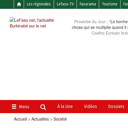
Les régionales
Lefaso-TV
Fasorama
Tourisme
Fa
Proverbe du Jour :
“Le bonheu
chose qui se multiplie quand il
Coelho Ecrivain brés
À la Une
Vidéos
Dossiers
Menu
Accueil
>
Actualités
>
Société