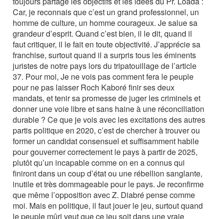
toujours partagé les objectifs et les idées du Pr. Loada :
Car, je reconnais que c’est un grand professionnel, un
homme de culture, un homme courageux. Je salue sa
grandeur d’esprit. Quand c’est bien, il le dit, quand il
faut critiquer, il le fait en toute objectivité. J’apprécie sa
franchise, surtout quand il a surpris tous les éminents
juristes de notre pays lors du tripatouillage de l’article
37. Pour moi, Je ne vois pas comment fera le peuple
pour ne pas laisser Roch Kaboré finir ses deux
mandats, et tenir sa promesse de juger les criminels et
donner une voie libre et sans haine à une réconciliation
durable ? Ce que je vois avec les excitations des autres
partis politique en 2020, c’est de chercher à trouver ou
former un candidat consensuel et suffisamment habile
pour gouverner correctement le pays à partir de 2025,
plutôt qu’un incapable comme on en a connus qui
finiront dans un coup d’état ou une rébellion sanglante,
inutile et très dommageable pour le pays. Je reconfirme
que même l’opposition avec Z. Diabré pense comme
moi. Mais en politique, il faut jouer le jeu, surtout quand
le peuple mûri veut que ce jeu soit dans une vraie