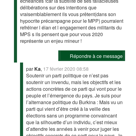
échéances !car la subtilité de ses fallacieuses
délibérations sur des intentions que
vraisemblablement ils vous prêtent(dans son
hypocrite précampagne pour le MPP) pourraient
refréiner l élan et l engagement des militants du
MPS s ils pensent que pour vous 2020
représente un enjeu mineur !
Répondre à ce message
par
Ka
,
17 février 2020 08:58
Soutenir un parti politique ce n’est pas
soutenir un invendu, mais les objectifs et les
actions concrètes de ce parti qui vont pour le
peuple et l’émergence du pays. Je suis pour
l’alternance politique du Burkina : Mais vu un
parti qui vient d’être créé à la veille des
élections sans un programme convaincant
que la silhouette d’un individu, c’est mieux
d’attendre les années à venir pour juger les
objectifs concrets de ce parti pour le pays. Je