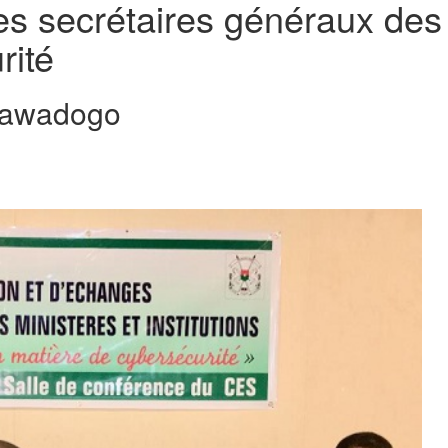
es secrétaires généraux des m
rité
Sawadogo