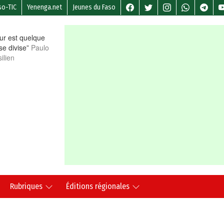
so-TIC
Yenenga.net
Jeunes du Faso
r est quelque
 se divise”
Paulo
ilien
Rubriques
Éditions régionales