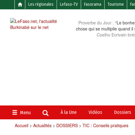
Les régionales
Lefaso-TV
Fasorama
Tourisme
Fa
Proverbe du Jour :
“Le bonheu
chose qui se multiplie quand il
Coelho Ecrivain brés
À la Une
Vidéos
Dossiers
Menu
Accueil
>
Actualités
>
DOSSIERS
>
TIC : Conseils pratiques