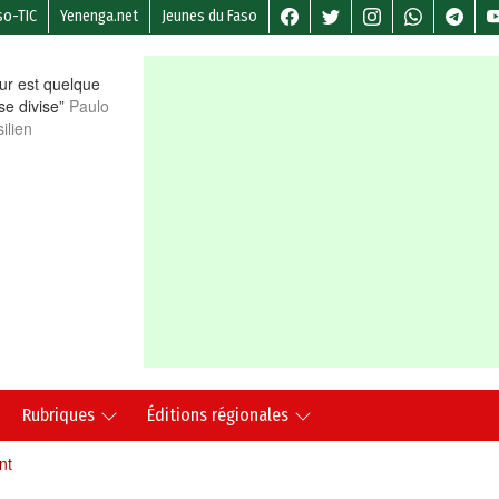
so-TIC
Yenenga.net
Jeunes du Faso
r est quelque
 se divise”
Paulo
ilien
Rubriques
Éditions régionales
nt