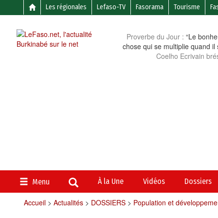
Les régionales
Lefaso-TV
Fasorama
Tourisme
Fa
Proverbe du Jour :
“Le bonheu
chose qui se multiplie quand il
Coelho Ecrivain brés
À la Une
Vidéos
Dossiers
Menu
Accueil
>
Actualités
>
DOSSIERS
>
Population et développeme