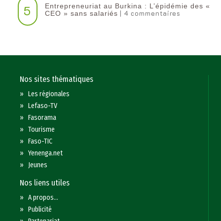
Entrepreneuriat au Burkina : L’épidémie des «
5
| 4 commentaires
CEO » sans salariés
Nos sites thématiques
»
Les régionales
»
Lefaso-TV
»
Fasorama
»
Tourisme
»
Faso-TIC
»
Yenenga.net
»
Jeunes
Nos liens utiles
»
A propos...
»
Publicité