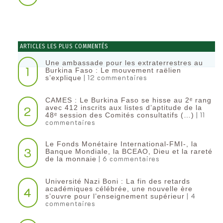
ARTICLES LES PLUS COMMENTÉS
Une ambassade pour les extraterrestres au
1
Burkina Faso : Le mouvement raëlien
| 12 commentaires
s’explique
CAMES : Le Burkina Faso se hisse au 2ᵉ rang
2
avec 412 inscrits aux listes d’aptitude de la
| 11
48ᵉ session des Comités consultatifs (…)
commentaires
Le Fonds Monétaire International-FMI-, la
3
Banque Mondiale, la BCEAO, Dieu et la rareté
| 6 commentaires
de la monnaie
Université Nazi Boni : La fin des retards
4
académiques célébrée, une nouvelle ère
| 4
s’ouvre pour l’enseignement supérieur
commentaires