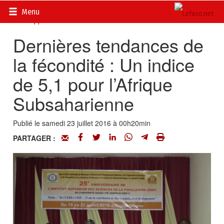
Accueil
>
Actualités
>
DOSSIERS
>
Population et
Menu
développement
Dernières tendances de
la fécondité : Un indice
de 5,1 pour l’Afrique
Subsaharienne
Publié le samedi 23 juillet 2016 à 00h20min
PARTAGER :