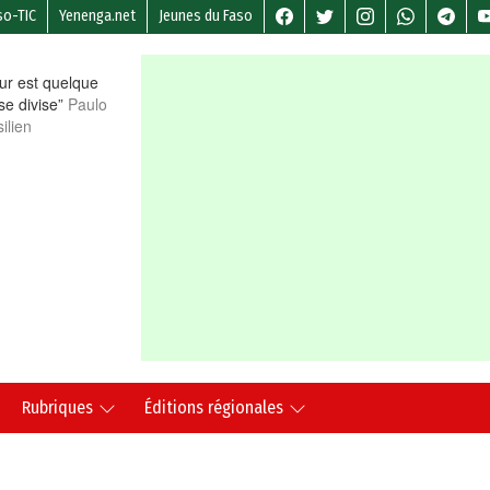
so-TIC
Yenenga.net
Jeunes du Faso
r est quelque
 se divise”
Paulo
ilien
Rubriques
Éditions régionales