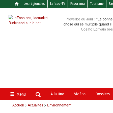
Les régionales
Lefaso-TV
Fasorama
Tourisme
Fa
Proverbe du Jour :
“Le bonheu
chose qui se multiplie quand il
Coelho Ecrivain brés
À la Une
Vidéos
Dossiers
Menu
Accueil
>
Actualités
>
Environnement