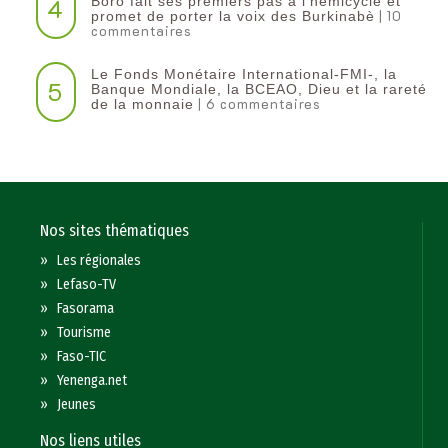
4
Boro fait ses premiers pas à l’hémicycle et
| 10
promet de porter la voix des Burkinabè
commentaires
Le Fonds Monétaire International-FMI-, la
5
Banque Mondiale, la BCEAO, Dieu et la rareté
| 6 commentaires
de la monnaie
Nos sites thématiques
»
Les régionales
»
Lefaso-TV
»
Fasorama
»
Tourisme
»
Faso-TIC
»
Yenenga.net
»
Jeunes
Nos liens utiles