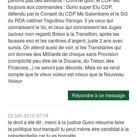
parlons pas des Milliards ! Comme quoi, le CDP est
toujours aux commandes : Guiro super Elu CDP,
défendu par le Conseil du CDP Me Salembere et le SG
du RDA cabinet Yaguibou-Yanogo. Il ya ceux qui
connaissent le loi, et ceux qui connaissent les Juges
(suivez mon regard) Bravo a la Transition, après les
fausses exo et les cantines d’argent, juste 2 ans avec
sursis. On attend aussi de voir, si les Transitaires qui
ont donnes des Milliards de cheque sans Provision
(complicité peu être de la Douane, du Trésor, des
Finances,..) ne seront pas décorés. Mais on se rend
compte que le vieux voleur est mieux que le Nouveau
Voleur
Répondre à ce message
22 juin 2015 07:18
le droit a été dit , merci à la justice Guiro retourne faire
ta politique tout tranquill tu peut méme etre candidat à la
présidentielle car tu es honnéte.