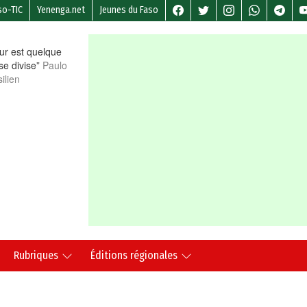
so-TIC
Yenenga.net
Jeunes du Faso
r est quelque
 se divise”
Paulo
ilien
Rubriques
Éditions régionales