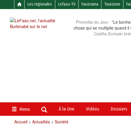
Les régionales
Lefaso-TV
Fasorama
Tourisme
Fa
Proverbe du Jour :
“Le bonheu
chose qui se multiplie quand il
Coelho Ecrivain brés
À la Une
Vidéos
Dossiers
Menu
Accueil
>
Actualités
>
Société