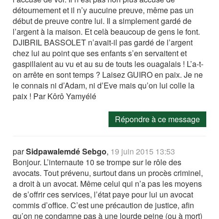
détournement et il n’y aucuine preuve, même pas un
début de preuve contre lui. Il a simplement gardé de
l’argent à la maison. Et celà beaucoup de gens le font.
DJIBRIL BASSOLET n’avait-il pas gardé de l’argent
chez lui au point que ses enfants s’en servaitent et
gaspillaient au vu et au su de touts les ouagalais ! L’a-t-
on arrête en sont temps ? Laisez GUIRO en paix. Je ne
le connais ni d’Adam, ni d’Eve mais qu’on lui colle la
paix ! Par Kôrô Yamyélé
Répondre à ce message
par
Sidpawalemdé Sebgo
,
19 juin 2015 13:53
Bonjour. L’internaute 10 se trompe sur le rôle des
avocats. Tout prévenu, surtout dans un procès criminel,
a droit à un avocat. Même celui qui n’a pas les moyens
de s’offrir ces services, l’état paye pour lui un avocat
commis d’office. C’est une précaution de justice, afin
qu’on ne condamne pas à une lourde peine (ou à mort)