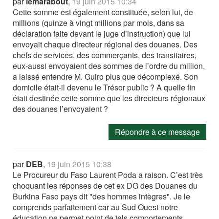
par
lemarabout
,
19 juin 2015 10:34
Cette somme est également constituée, selon lui, de
millions (quinze à vingt millions par mois, dans sa
déclaration faite devant le juge d’instruction) que lui
envoyait chaque directeur régional des douanes. Des
chefs de services, des commerçants, des transitaires,
eux-aussi envoyaient des sommes de l’ordre du million,
a laissé entendre M. Guiro plus que décomplexé. Son
domicile était-il devenu le Trésor public ? A quelle fin
était destinée cette somme que les directeurs régionaux
des douanes l’envoyaient ?
Répondre à ce message
par
DEB
,
19 juin 2015 10:38
Le Procureur du Faso Laurent Poda a raison. C’est très
choquant les réponses de cet ex DG des Douanes du
Burkina Faso pays dit "des hommes intègres". Je le
comprends parfaitement car au Sud Ouest notre
éducation ne permet point de tels comportements