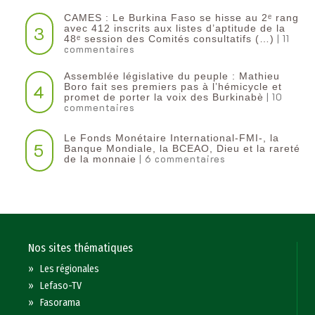
CAMES : Le Burkina Faso se hisse au 2ᵉ rang
3
avec 412 inscrits aux listes d’aptitude de la
| 11
48ᵉ session des Comités consultatifs (…)
commentaires
Assemblée législative du peuple : Mathieu
4
Boro fait ses premiers pas à l’hémicycle et
| 10
promet de porter la voix des Burkinabè
commentaires
Le Fonds Monétaire International-FMI-, la
5
Banque Mondiale, la BCEAO, Dieu et la rareté
| 6 commentaires
de la monnaie
Nos sites thématiques
»
Les régionales
»
Lefaso-TV
»
Fasorama