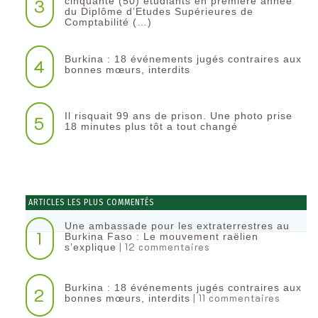
3
cinquante (50) étudiants en première année
du Diplôme d’Etudes Supérieures de
Comptabilité (…)
Burkina : 18 événements jugés contraires aux
4
bonnes mœurs, interdits
Il risquait 99 ans de prison. Une photo prise
5
18 minutes plus tôt a tout changé
ARTICLES LES PLUS COMMENTÉS
Une ambassade pour les extraterrestres au
1
Burkina Faso : Le mouvement raëlien
| 12 commentaires
s’explique
Burkina : 18 événements jugés contraires aux
2
| 11 commentaires
bonnes mœurs, interdits