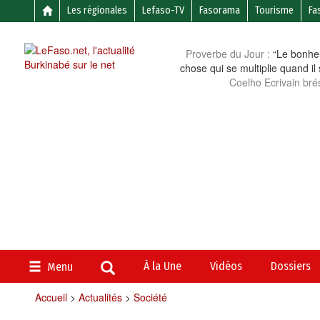
Les régionales
Lefaso-TV
Fasorama
Tourisme
Fa
Proverbe du Jour :
“Le bonheu
chose qui se multiplie quand il
Coelho Ecrivain brés
À la Une
Vidéos
Dossiers
Menu
Accueil
>
Actualités
>
Société