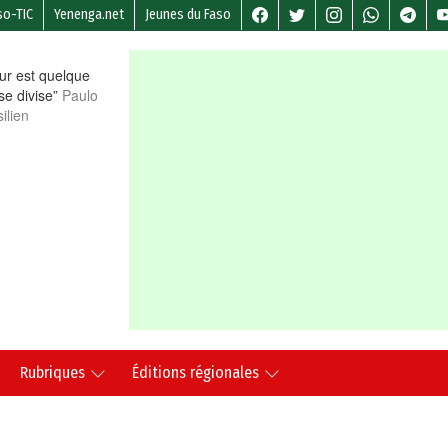
so-TIC
Yenenga.net
Jeunes du Faso
r est quelque
 se divise”
Paulo
ilien
Rubriques
Éditions régionales