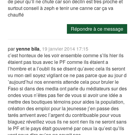
de peur qu’il ne chute car son déclin est tres proche et
surtout conseil à zeph e tenir une canne car ça va
chauffé
Répondre à ce message
par
yenne bila
,
19 janvier 2014 17:15
c’est honteux de les voir ensemble comme s’ils hier ils
étaient pas tous avec le PF comme ils étaient a
l’hombre et a l’oubli ils se disent qu’avec cela ils seront
vu mon œil soyez vigilant ce ne pas parce que au jour d
’aujourd’hui nos ennemis attende cela pour bruler le
Faso si dans des media ont parle du médiateurs sur des
ondes vous n’êtes pas fier de vous si avoir une idée a
mettre des boutiques témoins pour aides la population,
création des emploi pour la jeunesse j’en passe des
tarés arrivent avec l’argent du contribuable pour vous
blaguez réveillez vous ils ne sont rien ils ne seront sans
le PF et le pays était gouverné par ceux la qu’est qu’ils
vont nous dire qu’on ne savait pas