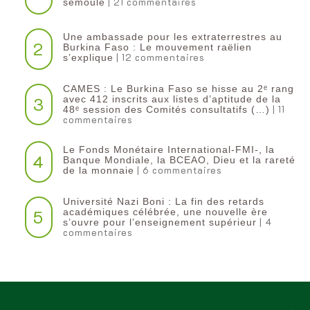
| 21 commentaires
semoule
Une ambassade pour les extraterrestres au
2
Burkina Faso : Le mouvement raëlien
| 12 commentaires
s’explique
CAMES : Le Burkina Faso se hisse au 2ᵉ rang
3
avec 412 inscrits aux listes d’aptitude de la
| 11
48ᵉ session des Comités consultatifs (…)
commentaires
Le Fonds Monétaire International-FMI-, la
4
Banque Mondiale, la BCEAO, Dieu et la rareté
| 6 commentaires
de la monnaie
Université Nazi Boni : La fin des retards
5
académiques célébrée, une nouvelle ère
| 4
s’ouvre pour l’enseignement supérieur
commentaires