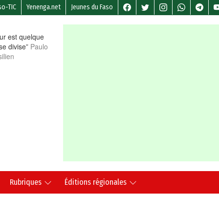
so-TIC
Yenenga.net
Jeunes du Faso
r est quelque
 se divise”
Paulo
ilien
Rubriques
Éditions régionales