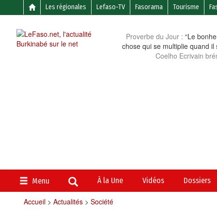
Les régionales
Lefaso-TV
Fasorama
Tourisme
Fa
Proverbe du Jour :
“Le bonheu
chose qui se multiplie quand il
Coelho Ecrivain brés
À la Une
Vidéos
Dossiers
Menu
Accueil
>
Actualités
>
Société