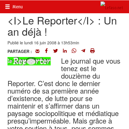
Accueil
>
Actualités
>
Multimédia
Menu
<I>Le Reporter</I> : Un
an déjà !
Publié le lundi 16 juin 2008 à 13h53min
PARTAGER :
Le journal que vous
tenez est le
douzième du
Reporter. C’est donc le dernier
numéro de sa première année
d’existence, de lutte pour se
maintenir et s’affirmer dans un
paysage sociopolitique et médiatique
presqu’imperméable. Mais grâce à
votre soutien à tous, nous sommes