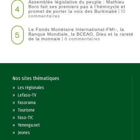
Assemblée législative du peuple : Mathieu
4
Boro fait ses premiers pas à l’hémicycle et
| 10
promet de porter la voix des Burkinabè
commentaires
Le Fonds Monétaire International-FMI-, la
5
Banque Mondiale, la BCEAO, Dieu et la rareté
| 6 commentaires
de la monnaie
Nos sites thématiques
»
Les régionales
»
Lefaso-TV
»
Fasorama
»
Tourisme
»
Faso-TIC
»
Yenenga.net
»
Jeunes