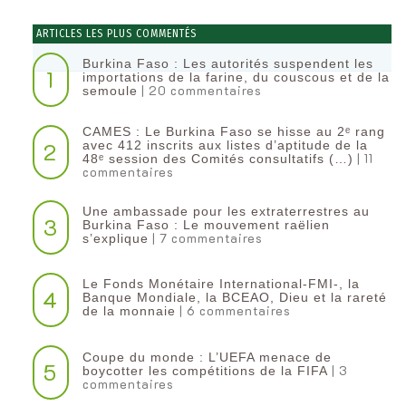
ARTICLES LES PLUS COMMENTÉS
Burkina Faso : Les autorités suspendent les
1
importations de la farine, du couscous et de la
| 20 commentaires
semoule
CAMES : Le Burkina Faso se hisse au 2ᵉ rang
2
avec 412 inscrits aux listes d’aptitude de la
| 11
48ᵉ session des Comités consultatifs (…)
commentaires
Une ambassade pour les extraterrestres au
3
Burkina Faso : Le mouvement raëlien
| 7 commentaires
s’explique
Le Fonds Monétaire International-FMI-, la
4
Banque Mondiale, la BCEAO, Dieu et la rareté
| 6 commentaires
de la monnaie
Coupe du monde : L’UEFA menace de
5
| 3
boycotter les compétitions de la FIFA
commentaires