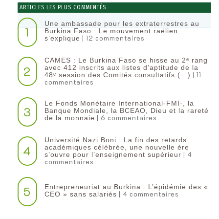
ARTICLES LES PLUS COMMENTÉS
Une ambassade pour les extraterrestres au
1
Burkina Faso : Le mouvement raëlien
| 12 commentaires
s’explique
CAMES : Le Burkina Faso se hisse au 2ᵉ rang
2
avec 412 inscrits aux listes d’aptitude de la
| 11
48ᵉ session des Comités consultatifs (…)
commentaires
Le Fonds Monétaire International-FMI-, la
3
Banque Mondiale, la BCEAO, Dieu et la rareté
| 6 commentaires
de la monnaie
Université Nazi Boni : La fin des retards
4
académiques célébrée, une nouvelle ère
| 4
s’ouvre pour l’enseignement supérieur
commentaires
Entrepreneuriat au Burkina : L’épidémie des «
5
| 4 commentaires
CEO » sans salariés