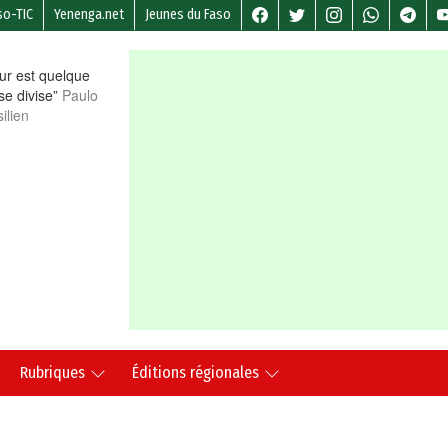
so-TIC
Yenenga.net
Jeunes du Faso
r est quelque
 se divise”
Paulo
ilien
Rubriques
Éditions régionales