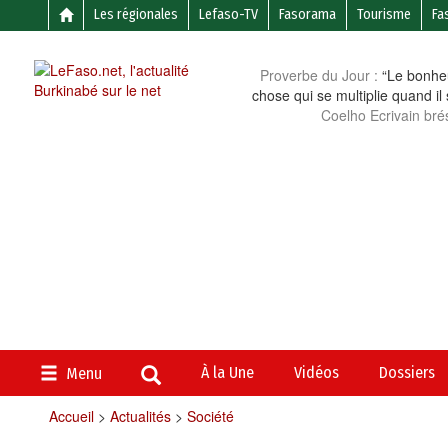
Les régionales
Lefaso-TV
Fasorama
Tourisme
Fa
Proverbe du Jour :
“Le bonheu
chose qui se multiplie quand il
Coelho Ecrivain brés
À la Une
Vidéos
Dossiers
Menu
Accueil
>
Actualités
>
Société