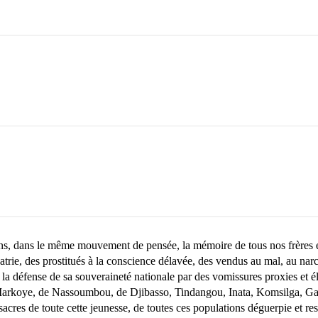
, dans le même mouvement de pensée, la mémoire de tous nos frères et 
trie, des prostitués à la conscience délavée, des vendus au mal, au narc
 défense de sa souveraineté nationale par des vomissures proxies et éléme
Markoye, de Nassoumbou, de Djibasso, Tindangou, Inata, Komsilga, Gaski
cres de toute cette jeunesse, de toutes ces populations déguerpie et re