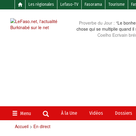
Les régionales
Lefaso-TV
Fasorama
Tourisme
Fa
Proverbe du Jour :
“Le bonheu
chose qui se multiplie quand il
Coelho Ecrivain brés
À la Une
Vidéos
Dossiers
Menu
Accueil
>
En direct