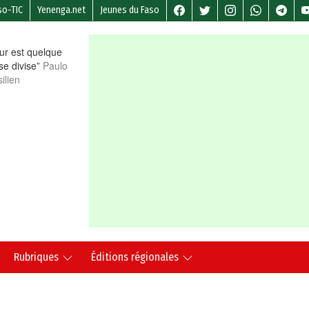
so-TIC
Yenenga.net
Jeunes du Faso
r est quelque
 se divise”
Paulo
ilien
Rubriques
Éditions régionales