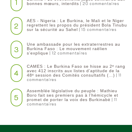
1
| 20 commentaires
bonnes mœurs, interdits
AES - Nigeria : Le Burkina, le Mali et le Niger
2
regrettent les propos du président Bola Tinubu
| 15 commentaires
sur la sécurité au Sahel
Une ambassade pour les extraterrestres au
3
Burkina Faso : Le mouvement raëlien
| 12 commentaires
s’explique
CAMES : Le Burkina Faso se hisse au 2ᵉ rang
4
avec 412 inscrits aux listes d’aptitude de la
| 11
48ᵉ session des Comités consultatifs (…)
commentaires
Assemblée législative du peuple : Mathieu
5
Boro fait ses premiers pas à l’hémicycle et
| 11
promet de porter la voix des Burkinabè
commentaires