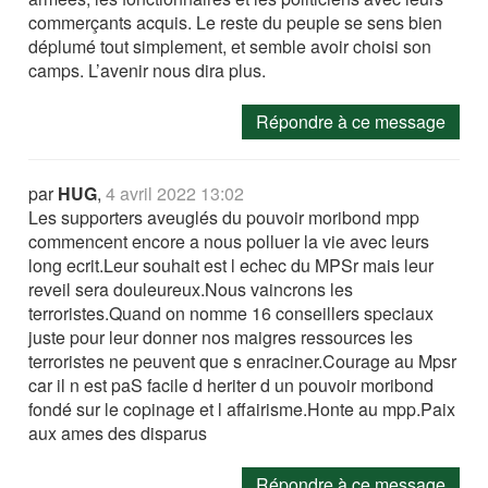
commerçants acquis. Le reste du peuple se sens bien
déplumé tout simplement, et semble avoir choisi son
camps. L’avenir nous dira plus.
Répondre à ce message
par
HUG
,
4 avril 2022 13:02
Les supporters aveuglés du pouvoir moribond mpp
commencent encore a nous polluer la vie avec leurs
long ecrit.Leur souhait est l echec du MPSr mais leur
reveil sera douleureux.Nous vaincrons les
terroristes.Quand on nomme 16 conseillers speciaux
juste pour leur donner nos maigres ressources les
terroristes ne peuvent que s enraciner.Courage au Mpsr
car il n est paS facile d heriter d un pouvoir moribond
fondé sur le copinage et l affairisme.Honte au mpp.Paix
aux ames des disparus
Répondre à ce message