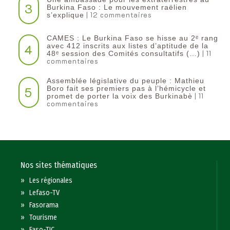
3
Burkina Faso : Le mouvement raëlien
| 12 commentaires
s’explique
CAMES : Le Burkina Faso se hisse au 2ᵉ rang
4
avec 412 inscrits aux listes d’aptitude de la
| 11
48ᵉ session des Comités consultatifs (…)
commentaires
Assemblée législative du peuple : Mathieu
5
Boro fait ses premiers pas à l’hémicycle et
| 11
promet de porter la voix des Burkinabè
commentaires
Nos sites thématiques
»
Les régionales
»
Lefaso-TV
»
Fasorama
»
Tourisme
»
Faso-TIC