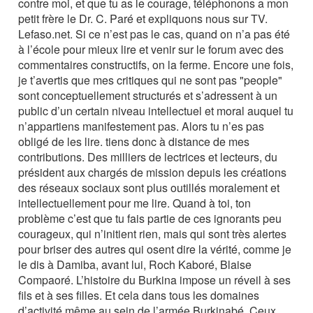
contre moi, et que tu as le courage, téléphonons a mon
petit frère le Dr. C. Paré et expliquons nous sur TV.
Lefaso.net. Si ce n’est pas le cas, quand on n’a pas été
à l’école pour mieux lire et venir sur le forum avec des
commentaires constructifs, on la ferme. Encore une fois,
je t’avertis que mes critiques qui ne sont pas "people"
sont conceptuellement structurés et s’adressent à un
public d’un certain niveau intellectuel et moral auquel tu
n’appartiens manifestement pas. Alors tu n’es pas
obligé de les lire. tiens donc à distance de mes
contributions. Des milliers de lectrices et lecteurs, du
président aux chargés de mission depuis les créations
des réseaux sociaux sont plus outillés moralement et
intellectuellement pour me lire. Quand à toi, ton
problème c’est que tu fais partie de ces ignorants peu
courageux, qui n’initient rien, mais qui sont très alertes
pour briser des autres qui osent dire la vérité, comme je
le dis à Damiba, avant lui, Roch Kaboré, Blaise
Compaoré. L’histoire du Burkina impose un réveil à ses
fils et à ses filles. Et cela dans tous les domaines
d’activité même au sein de l’armée Burkinabé. Ceux