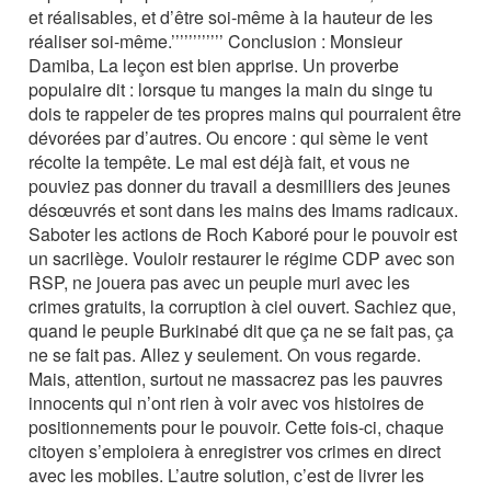
et réalisables, et d’être soi-même à la hauteur de les
réaliser soi-même.’’’’’’’’’’’’ Conclusion : Monsieur
Damiba, La leçon est bien apprise. Un proverbe
populaire dit : lorsque tu manges la main du singe tu
dois te rappeler de tes propres mains qui pourraient être
dévorées par d’autres. Ou encore : qui sème le vent
récolte la tempête. Le mal est déjà fait, et vous ne
pouviez pas donner du travail a desmilliers des jeunes
désœuvrés et sont dans les mains des Imams radicaux.
Saboter les actions de Roch Kaboré pour le pouvoir est
un sacrilège. Vouloir restaurer le régime CDP avec son
RSP, ne jouera pas avec un peuple muri avec les
crimes gratuits, la corruption à ciel ouvert. Sachiez que,
quand le peuple Burkinabé dit que ça ne se fait pas, ça
ne se fait pas. Allez y seulement. On vous regarde.
Mais, attention, surtout ne massacrez pas les pauvres
innocents qui n’ont rien à voir avec vos histoires de
positionnements pour le pouvoir. Cette fois-ci, chaque
citoyen s’emploiera à enregistrer vos crimes en direct
avec les mobiles. L’autre solution, c’est de livrer les