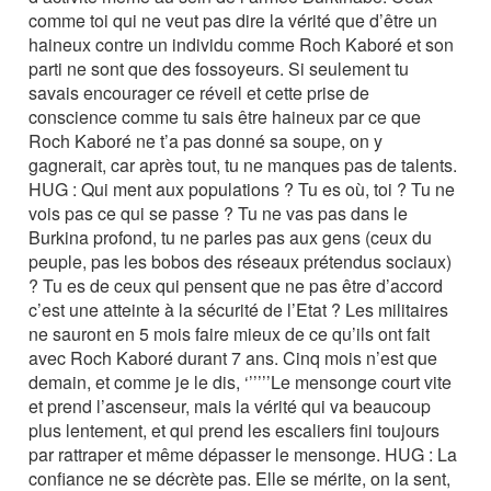
comme toi qui ne veut pas dire la vérité que d’être un
haineux contre un individu comme Roch Kaboré et son
parti ne sont que des fossoyeurs. Si seulement tu
savais encourager ce réveil et cette prise de
conscience comme tu sais être haineux par ce que
Roch Kaboré ne t’a pas donné sa soupe, on y
gagnerait, car après tout, tu ne manques pas de talents.
HUG : Qui ment aux populations ? Tu es où, toi ? Tu ne
vois pas ce qui se passe ? Tu ne vas pas dans le
Burkina profond, tu ne parles pas aux gens (ceux du
peuple, pas les bobos des réseaux prétendus sociaux)
? Tu es de ceux qui pensent que ne pas être d’accord
c’est une atteinte à la sécurité de l’Etat ? Les militaires
ne sauront en 5 mois faire mieux de ce qu’ils ont fait
avec Roch Kaboré durant 7 ans. Cinq mois n’est que
demain, et comme je le dis, ‘’’’’’Le mensonge court vite
et prend l’ascenseur, mais la vérité qui va beaucoup
plus lentement, et qui prend les escaliers fini toujours
par rattraper et même dépasser le mensonge. HUG : La
confiance ne se décrète pas. Elle se mérite, on la sent,