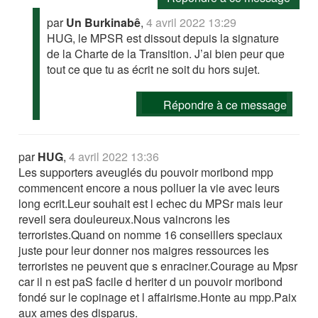
par
Un Burkinabê
,
4 avril 2022 13:29
HUG, le MPSR est dissout depuis la signature
de la Charte de la Transition. J’ai bien peur que
tout ce que tu as écrit ne soit du hors sujet.
Répondre à ce message
par
HUG
,
4 avril 2022 13:36
Les supporters aveuglés du pouvoir moribond mpp
commencent encore a nous polluer la vie avec leurs
long ecrit.Leur souhait est l echec du MPSr mais leur
reveil sera douleureux.Nous vaincrons les
terroristes.Quand on nomme 16 conseillers speciaux
juste pour leur donner nos maigres ressources les
terroristes ne peuvent que s enraciner.Courage au Mpsr
car il n est paS facile d heriter d un pouvoir moribond
fondé sur le copinage et l affairisme.Honte au mpp.Paix
aux ames des disparus.