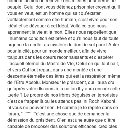
combat, au lieu de recevoir des miettes pour berner le
peuple. Celui dont vous détenez prisonnier croyant qu’il
vous en veut, est un homme qui sait qu’exister
véritablement comme être humain, c’est vivre pour son
idéal et se dévouer à cet idéal. Voilà ce que nous
apprennent la vie et la mort. Elles nous rappellent que
l’humaine condition est brève et qu’il nous faut de toute
urgence la dédier au mystère du don de soi pour l’Autre,
pour la cité, pour un monde meilleur, afin de vivre
toujours dans les cœurs reconnaissants et d’espérer
l’accueil éternel du Maître de Vie, Celui en qui tout naît,
et vers Qui tout repart, dans une montée et une
descente éternelle des êtres qui est la respiration même
de l’Etre Absolu. Monsieur le président, qui l’aura cru
qu’après votre discours à la nation il y aura encore cette
tuerie ? Le propre de nos frères déguisés en terroristes
c’est de frapper là où les attends pas, ni Roch Kaboré,
ni vous ne peuvent rien. Et comme je le répète dans ce
forum, ’’’’’’’’’’’’’c’est une chose que de demander la
démission du président. C’en est une autre que d’être
capable de proposer des solutions efficaces, crédibles