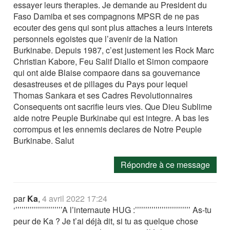
essayer leurs therapies. Je demande au President du
Faso Damiba et ses compagnons MPSR de ne pas
ecouter des gens qui sont plus attaches a leurs interets
personnels egoistes que l’avenir de la Nation
Burkinabe. Depuis 1987, c’est justement les Rock Marc
Christian Kabore, Feu Salif Diallo et Simon compaore
qui ont aide Blaise compaore dans sa gouvernance
desastreuses et de pillages du Pays pour lequel
Thomas Sankara et ses Cadres Revolutionnaires
Consequents ont sacrifie leurs vies. Que Dieu Sublime
aide notre Peuple Burkinabe qui est integre. A bas les
corrompus et les ennemis declares de Notre Peuple
Burkinabe. Salut
Répondre à ce message
par
Ka
,
4 avril 2022 17:24
‘’’’’’’’’’’’’’’’’’’’’’’’A l’internaute HUG :’’’’’’’’’’’’’’’’’’’’’’’’’’’ As-tu
peur de Ka ? Je t’ai déjà dit, si tu as quelque chose