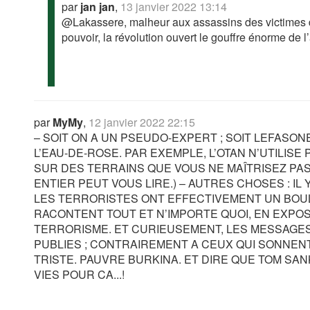
par
jan jan
,
13 janvier 2022 13:14
@Lakassere, malheur aux assassins des victimes d
pouvoir, la révolution ouvert le gouffre énorme de l
par
MyMy
,
12 janvier 2022 22:15
– SOIT ON A UN PSEUDO-EXPERT ; SOIT LEFASO
L’EAU-DE-ROSE. PAR EXEMPLE, L’OTAN N’UTILISE P
SUR DES TERRAINS QUE VOUS NE MAÎTRISEZ PAS.
ENTIER PEUT VOUS LIRE.) – AUTRES CHOSES : IL
LES TERRORISTES ONT EFFECTIVEMENT UN BOUL
RACONTENT TOUT ET N’IMPORTE QUOI, EN EXPOS
TERRORISME. ET CURIEUSEMENT, LES MESSAGES
PUBLIES ; CONTRAIREMENT A CEUX QUI SONNENT
TRISTE. PAUVRE BURKINA. ET DIRE QUE TOM S
VIES POUR CA...!