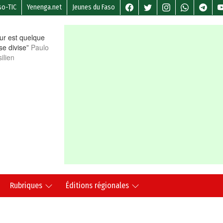
so-TIC
Yenenga.net
Jeunes du Faso
r est quelque
 se divise”
Paulo
ilien
Rubriques
Éditions régionales