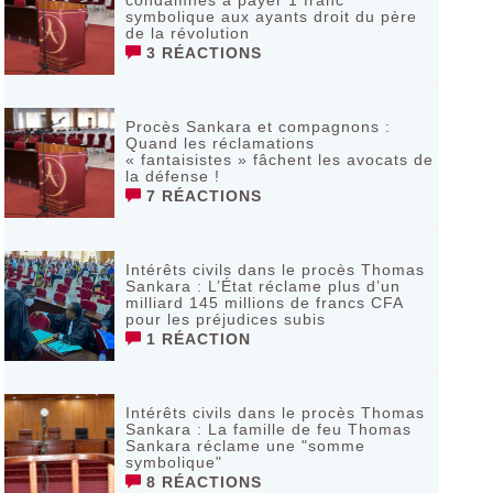
condamnés à payer 1 franc
symbolique aux ayants droit du père
de la révolution
3 RÉACTIONS
Procès Sankara et compagnons :
Quand les réclamations
« fantaisistes » fâchent les avocats de
la défense !
7 RÉACTIONS
Intérêts civils dans le procès Thomas
Sankara : L’État réclame plus d’un
milliard 145 millions de francs CFA
pour les préjudices subis
1 RÉACTION
Intérêts civils dans le procès Thomas
Sankara : La famille de feu Thomas
Sankara réclame une "somme
symbolique"
8 RÉACTIONS