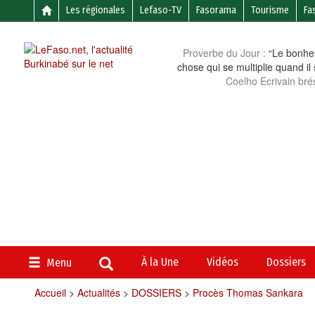
Les régionales
Lefaso-TV
Fasorama
Tourisme
Fa
Proverbe du Jour :
“Le bonheu
chose qui se multiplie quand il
Coelho Ecrivain brés
À la Une
Vidéos
Dossiers
Menu
Accueil
>
Actualités
>
DOSSIERS
>
Procès Thomas Sankara