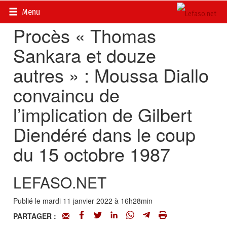
Accueil
>
Actualités
>
DOSSIERS
>
Procès Thomas Sankara
Menu
Procès « Thomas
Sankara et douze
autres » : Moussa Diallo
convaincu de
l’implication de Gilbert
Diendéré dans le coup
du 15 octobre 1987
LEFASO.NET
Publié le mardi 11 janvier 2022 à 16h28min
PARTAGER :