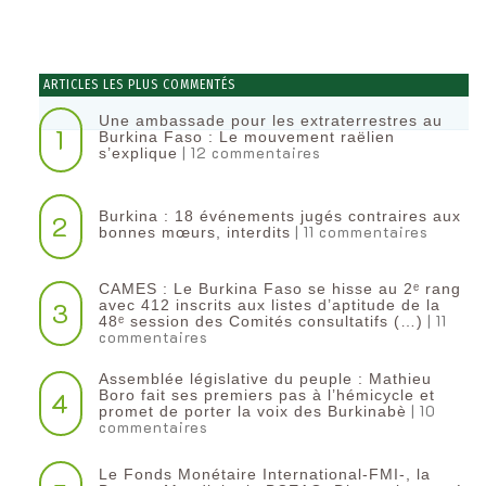
ARTICLES LES PLUS COMMENTÉS
Une ambassade pour les extraterrestres au
1
Burkina Faso : Le mouvement raëlien
| 12 commentaires
s’explique
Burkina : 18 événements jugés contraires aux
2
| 11 commentaires
bonnes mœurs, interdits
CAMES : Le Burkina Faso se hisse au 2ᵉ rang
3
avec 412 inscrits aux listes d’aptitude de la
| 11
48ᵉ session des Comités consultatifs (…)
commentaires
Assemblée législative du peuple : Mathieu
4
Boro fait ses premiers pas à l’hémicycle et
| 10
promet de porter la voix des Burkinabè
commentaires
Le Fonds Monétaire International-FMI-, la