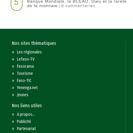
5
Banque Mondiale, la BCEAO, Dieu et la rareté
| 6 commentaires
de la monnaie
Nos sites thématiques
»
Les régionales
»
Lefaso-TV
»
Fasorama
»
Tourisme
»
Faso-TIC
»
Yenenga.net
»
Jeunes
Nos liens utiles
»
A propos...
»
Publicité
»
Partenariat